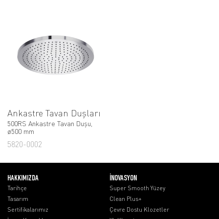
Ankastre Tavan Duşları
500RS Ankastre Tavan Duşu,
ø500 mm
5820-0002
HAKKIMIZDA
İNOVASYON
Tarihçe
Super Smooth Yüzey
Tasarım
Clean Plus+
Sertifikalarımız
Çevre Dostu Klozetler