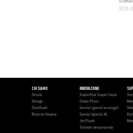
Scaffal
3013-0
CHI SIAMO
INNOVAZIONE
SU
Storia
Superficie Super liscia
Ser
Design
Clean Plus+
Man
Certificati
Servizi igienici ecologici
Vid
Risorse Umane
Servizi Igienici XL
Dom
Jet Flush
Man
Toilette senza bordo