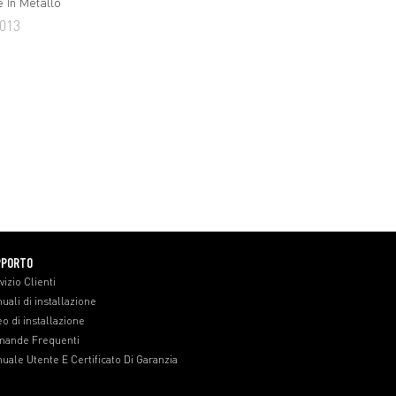
e In Metallo
013
PPORTO
vizio Clienti
uali di installazione
eo di installazione
ande Frequenti
uale Utente E Certificato Di Garanzia