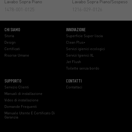
Lavabo Sopra Piano
Lavabo Sopra Piano/Sospeso
1478-001-0125
1216-029-0126
CHI SIAMO
INNOVAZIONE
Storia
Superficie Super liscia
Design
Clean Plus+
Certificati
Servizi igienici ecologici
Risorse Umane
Servizi Igienici XL
Jet Flush
Toilette senza bordo
SUPPORTO
CONTATTI
Servizio Clienti
Contattaci
Manuali di installazione
Video di installazione
Domande Frequenti
Manuale Utente E Certificato Di
Garanzia